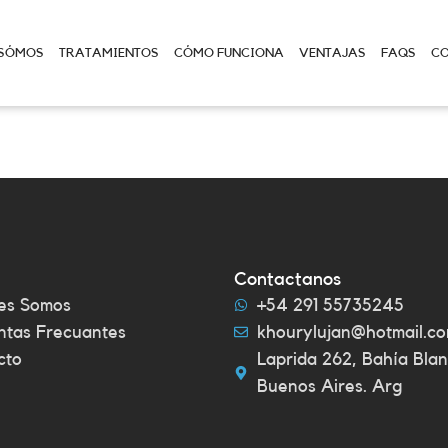
 SÓMOS
TRATAMIENTOS
CÓMO FUNCIONA
VENTAJAS
FAQS
C
Contactanos
es Somos
+54 291 55735245
ntas Frecuantes
khourylujan@hotmail.c
cto
Laprida 262, Bahía Blan
Buenos Aires. Arg