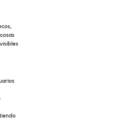
ecos,
 cosas
isibles
uarios
o
itiendo