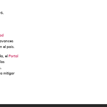
s.
dad
y avances
n el país.
da, el
Portal
los
s,
a mitigar