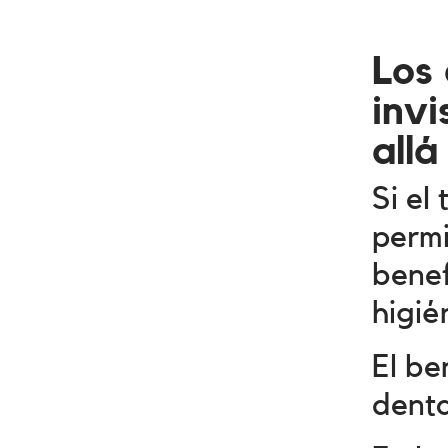
Los
invi
allá
Si el
permi
benef
higié
El be
denta