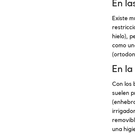
En la
Existe m
restricc
hielo), 
como una
(ortodon
En la
Con los 
suelen p
(enhebra
irrigado
removibl
una higi