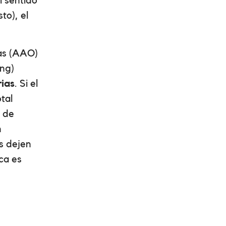
l sentido
to), el
tas (AAO)
ing)
rias
. Si el
tal
o de
n
as dejen
ica es