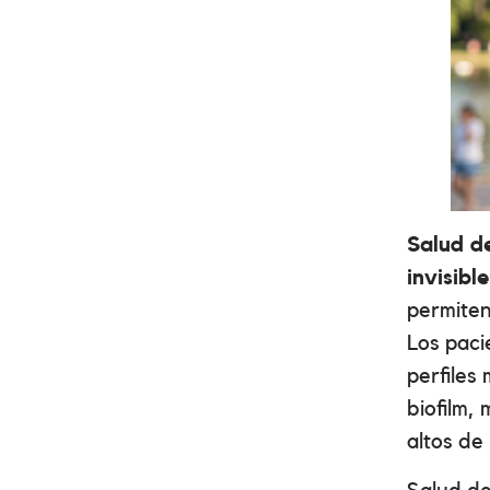
Salud de
invisib
permiten
Los paci
perfiles
biofilm,
altos de 