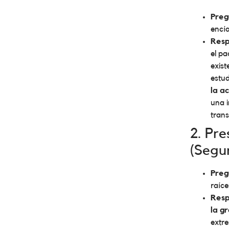
Preg
encía
Resp
el pa
exist
estud
la a
una i
trans
2. Pre
(Segu
Preg
raíce
Resp
la g
extre