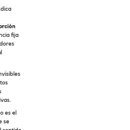
ndica
orción
cia fija
adores
l
visibles
tos
s
ivas.
co es el
e se