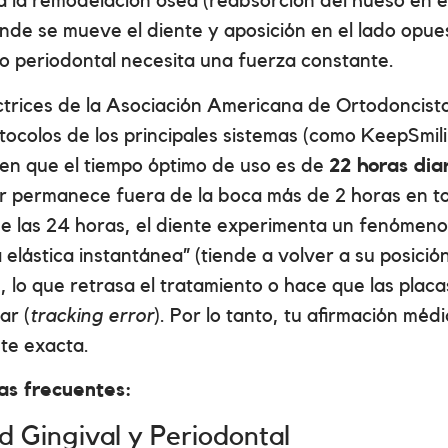
 la remodelación ósea (reabsorción del hueso en e
nde se mueve el diente y aposición en el lado opues
o periodontal necesita una fuerza constante.
ctrices de la Asociación Americana de Ortodoncis
otocolos de los principales sistemas (como KeepSmil
en que el tiempo óptimo de uso es de
22 horas dia
r permanece fuera de la boca más de 2 horas en to
e las 24 horas, el diente experimenta un fenómen
a elástica instantánea” (tiende a volver a su posició
), lo que retrasa el tratamiento o hace que las plac
ar (
tracking error
). Por lo tanto, tu afirmación méd
te exacta.
as frecuentes:
ud Gingival y Periodontal