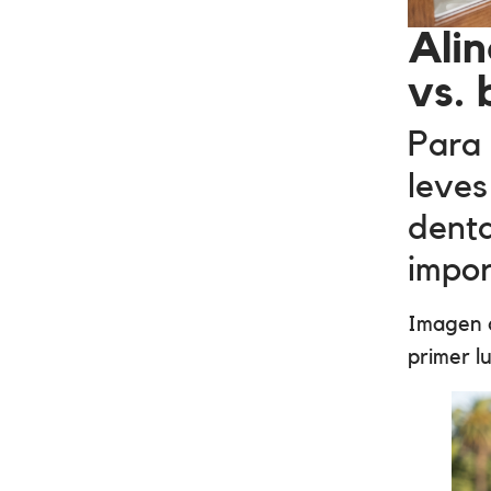
Alin
vs.
Para 
leves
denta
impor
Imagen c
primer l