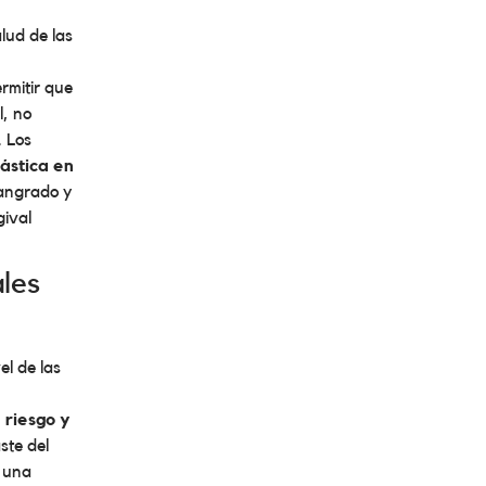
lud de las
ermitir que
l, no
. Los
ástica en
sangrado y
gival
ales
el de las
 riesgo y
aste del
n una