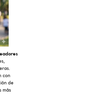
neadores
es,
eras.
n con
ción de
es más