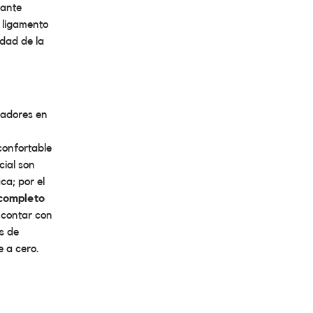
iante
l ligamento
dad de la
neadores en
confortable
cial son
ca; por el
 completo
 contar con
s de
 a cero.