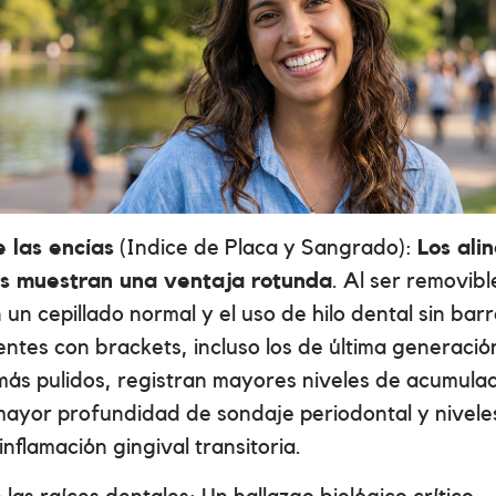
 las encías
(Indice de Placa y Sangrado):
Los ali
les muestran una ventaja rotunda
. Al ser removibl
 un cepillado normal y el uso de hilo dental sin barr
entes con brackets, incluso los de última generació
 más pulidos, registran mayores niveles de acumula
 mayor profundidad de sondaje periodontal y nivel
inflamación gingival transitoria.