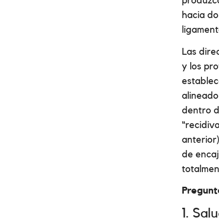
produzca
hacia do
ligament
Las dire
y los pr
establec
alineado
dentro d
“recidiv
anterior
de encaj
totalmen
Pregunt
1. Sal