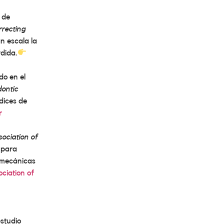
o de
rrecting
n escala la
rdida.
do en el
ontic
dices de
r
ociation of
 para
s mecánicas
ciation of
estudio