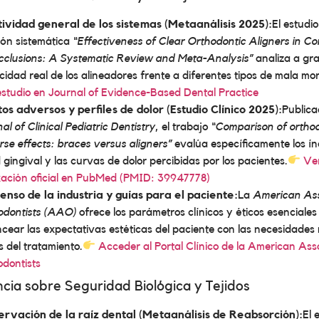
tividad general de los sistemas (Metaanálisis 2025):
El estudi
ión sistemática
“Effectiveness of Clear Orthodontic Aligners in Co
cclusions: A Systematic Review and Meta-Analysis”
analiza a gra
idad real de los alineadores frente a diferentes tipos de mala mo
studio en Journal of Evidence-Based Dental Practice
os adversos y perfiles de dolor (Estudio Clínico 2025):
Publica
al of Clinical Pediatric Dentistry
, el trabajo
“Comparison of orthod
se effects: braces versus aligners”
evalúa específicamente los ín
 gingival y las curvas de dolor percibidas por los pacientes.
Ve
xación oficial en PubMed (PMID: 39947778)
enso de la industria y guías para el paciente:
La
American Ass
odontists (AAO)
ofrece los parámetros clínicos y éticos esenciales
cear las expectativas estéticas del paciente con las necesidade
s del tratamiento.
Acceder al Portal Clínico de la American Asso
dontists
ncia sobre Seguridad Biológica y Tejidos
ervación de la raíz dental (Metaanálisis de Reabsorción):
El 