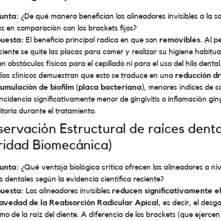
unta:
¿De qué manera benefician los alineadores invisibles a la sa
s en comparación con los brackets fijos?
uesta:
El beneficio principal radica en que son
removibles
. Al p
ciente se quite las placas para comer y realizar su higiene habitua
en obstáculos físicos para el cepillado ni para el uso del hilo dental
ios clínicos demuestran que esto se traduce en una
reducción dr
cumulación de biofilm (placa bacteriana)
, menores índices de 
ncidencia significativamente menor de gingivitis o inflamación gin
itoria durante el tratamiento.
servación Estructural de raíces dent
ridad Biomecánica)
unta:
¿Qué ventaja biológica crítica ofrecen los alineadores a niv
s dentales según la evidencia científica reciente?
uesta:
Los alineadores invisibles
reducen significativamente el
ravedad de la Reabsorción Radicular Apical
, es decir, el desg
mo de la raíz del diente. A diferencia de los brackets (que ejerce