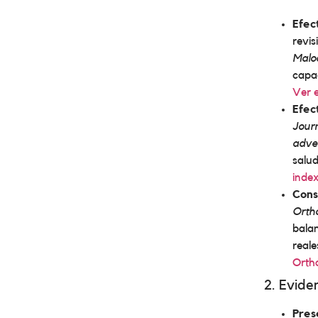
Efec
revis
Malo
capac
Ver e
Efect
Journ
adver
salud
inde
Cons
Orth
balan
reale
Ortho
2. Evide
Pres