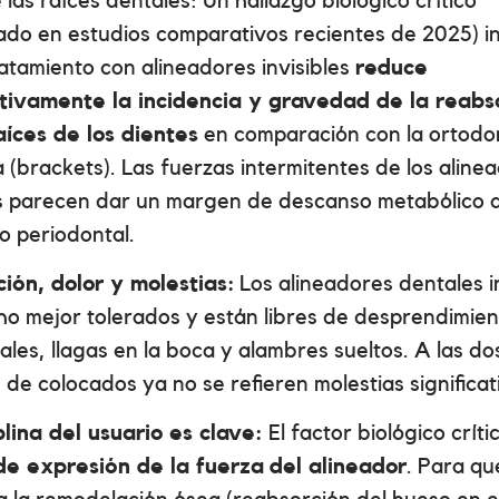
 las raíces dentales: Un hallazgo biológico crítico
ado en estudios comparativos recientes de 2025) i
ratamiento con alineadores invisibles
reduce
ativamente la incidencia y gravedad de la reabs
aíces de los dientes
en comparación con la ortodon
 (brackets). Las fuerzas intermitentes de los aline
es parecen dar un margen de descanso metabólico a
o periodontal.
ión, dolor y molestias:
Los alineadores dentales in
o mejor tolerados y están libres de desprendimien
ales, llagas en la boca y alambres sueltos. A las do
de colocados ya no se refieren molestias significat
plina del usuario es clave:
El factor biológico críti
de expresión de la fuerza
del alineador
. Para qu