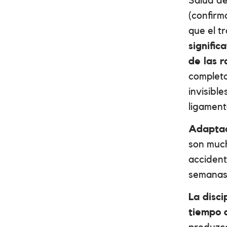
Salud de
(confirm
que el t
signific
de las r
completa
invisibl
ligament
Adaptac
son much
accident
semanas 
La disci
tiempo 