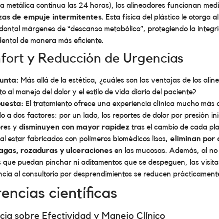
a metálica continua las 24 horas), los alineadores funcionan med
zas de empuje intermitentes
. Esta física del plástico le otorga a
dontal márgenes de “descanso metabólico”, protegiendo la integri
dental de manera más eficiente.
nfort y Reducción de Urgencias
unta:
Más allá de la estética, ¿cuáles son las ventajas de los ali
o al manejo del dolor y el estilo de vida diario del paciente?
uesta:
El tratamiento ofrece una experiencia clínica mucho más 
o a dos factores: por un lado, los reportes de dolor por presión ini
res y
disminuyen con mayor rapidez
tras el cambio de cada pla
 al estar fabricados con polímeros biomédicos lisos,
eliminan por
llagas, rozaduras y ulceraciones
en las mucosas. Además, al no
 que puedan pinchar ni aditamentos que se despeguen, las visita
cia al consultorio por desprendimientos se reducen prácticamente
encias científicas
ncia sobre Efectividad y Manejo Clínico