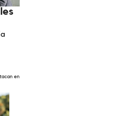
les
ia
stacan en