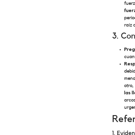
fuerz
fuer
perio
raíz 
3. Co
Preg
cuant
Resp
debid
meno
otro,
las 
arcos
urgen
Refer
1. Evide